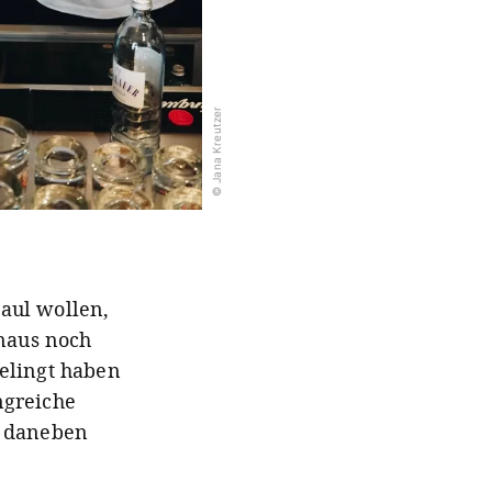
© Jana Kreutzer
aul wollen,
inaus noch
elingt haben
ngreiche
s daneben