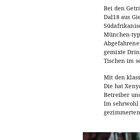
Bei den Getr
Dal18 aus Gi
Südafrikanis
München-typi
Abgefahrene 
gemixte Drin
Tischen im s
Mit den klass
Die hat Xeny
Betreiber und
Im sehrwohl 
gezimmerten