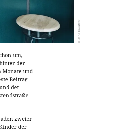
© Jana Kreutzer
schon um,
 hinter der
en Monate und
este Beitrag
 und der
tendstraße
 Laden zweier
Kinder der