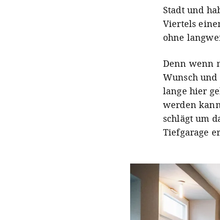
Stadt und ha
Viertels ein
ohne langwei
Denn wenn ma
Wunsch und g
lange hier g
werden kann,
schlägt um d
Tiefgarage er