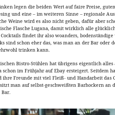
änken legen die beiden Wert auf faire Preise, gute
esing und eine – im weiteren Sinne – regionale Au
che Weine wird es also nicht geben, dafür aber sch
sche Flasche Lugana, damit wirklich alle glücklic
Cocktails findet ihr also woanders, bodenständige 
ks sind schon eher das, was man an der Bar oder d
ehrwohl trinken kann.
ischen Bistro-Stühlen hat übrigens eigentlich alle
a schon im Frühjahr auf Ebay ersteigert. Seitdem h
 ihre Freunde mit viel Fleiß- und Handarbeit das Ca
sitzt man auf selbst-geschweißten Barhockern an de
 Bar.