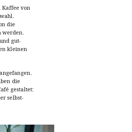
n Kaffee von
swahl.
on die
h werden.
und gut-
en kleinen
s angefangen.
aben die
fé gestaltet:
r selbst-