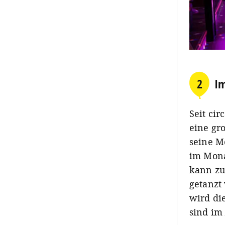
2
Im
Seit cir
eine gr
seine Mo
im Mona
kann zu
getanzt
wird di
sind i