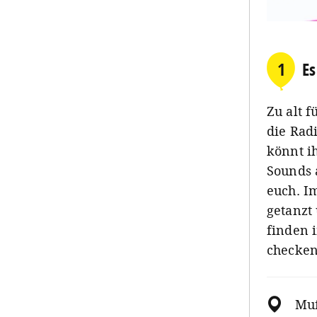
1
Es
Zu alt f
die Rad
könnt ih
Sounds 
euch. 
getanzt
finden 
checken
Mu