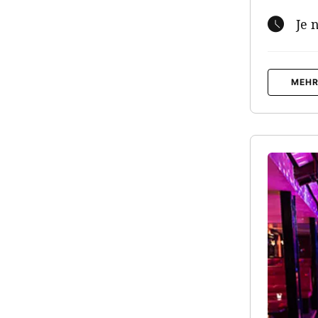
Je 
MEHR