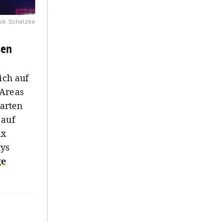
ik Schelzke
sen
ich auf
 Areas
arten
 auf
ix
tys
e