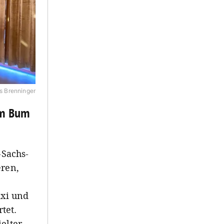
s Brenninger
um Bum
-Sachs-
eren,
xi und
tet.
elter