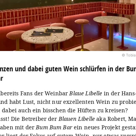
© Tobia
nzen und dabei guten Wein schlürfen in der B
r
d bereits Fans der Weinbar
Blaue Libelle
in der Hans
und habt Lust, nicht nur exzellenten Wein zu probi
 dabei auch ein bisschen die Hüften zu kreisen?
sst! Die Betreiber der
Blauen Libelle
aka Robert, Ma
aben mit der
Bum Bum Bar
ein neues Projekt gestar
er liegt der Fokus auf gutem Wein, nur etwas verspi