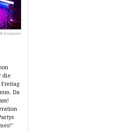
© Evergreen
hon
 die
 Freitag
ramm. Da
ham!
eration
Partys
imes!"