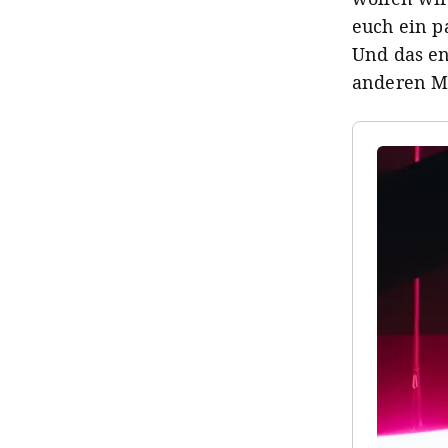
euch ein pa
Und das en
anderen Me