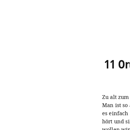
11 Or
Zu alt zum
Man ist so
es einfach
hört und s
wollen wir