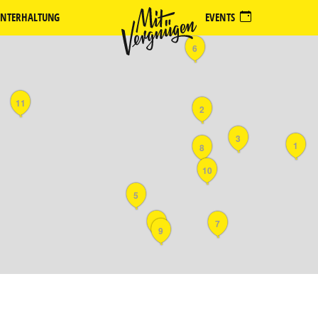
NTERHALTUNG
EVENTS
6
11
2
3
1
8
10
5
4
7
9