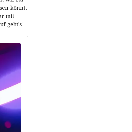
ssen könnt.
er mit
f geht's!