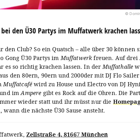
© Domin
 bei den Ü30 Partys im Muffatwerk krachen las
ür den Club? So ein Quatsch – alle über 30 können s
io Gong Ü30 Partys im
Muffatwerk
freuen. Auf drei
r es so richtig krachen lassen. In der
Muffathalle
w
aus den 80ern, 90ern und 2000der mit DJ Flo Sailer
Im
Muffatcafé
wird zu House und Electro von DJ Hyn
 und im
Ampere
gibt es Rock auf die Ohren. Die Par
immer wieder statt und ihr müsst nur die
Homepag
, wann die nächste Ü30 Sause ansteht.
ffatwerk
,
Zellstraße 4, 81667 München