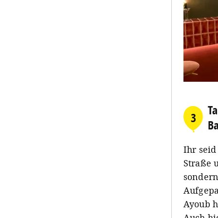
Ta
3
Ba
Ihr sei
Straße 
sondern
Aufgepa
Ayoub h
Auch hi