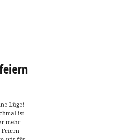
feiern
ine Lüge!
chmal ist
ger mehr
 Feiern
n wir für