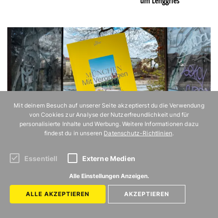
um Lenggries
Mit deinem Besuch auf unserer Seite akzeptierst du die Verwendung
von Cookies zur Analyse der Nutzerfreundlichkeit und für
personalisierte Inhalte und Werbung. Weitere Informationen dazu
findest du in unseren
Datenschutz-Richtlinien
.
Essentiell
Externe Medien
Alle Einstellungen Anzeigen.
ALLE AKZEPTIEREN
AKZEPTIEREN