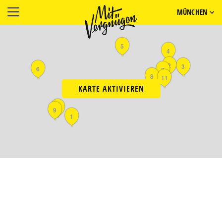
MÜNCHEN
5
4
2
3
6
7
8
11
KARTE AKTIVIEREN
10
9
1