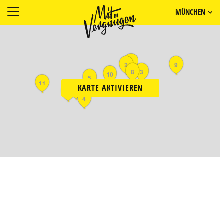
MÜNCHEN
1
2
9
8
3
10
5
11
KARTE AKTIVIEREN
7
6
4