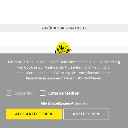
ZURÜCK ZUR STARTSEITE
MIT
VERGNÜGEN
MÜNCHEN
Mit deinem Besuch auf unserer Seite akzeptierst du die Verwendung
von Cookies zur Analyse der Nutzerfreundlichkeit und für
Kategorien
Uns gibt es in
personalisierte Inhalte und Werbung. Weitere Informationen dazu
LEBEN
BERLIN
findest du in unseren
Datenschutz-Richtlinien
.
FOOD
HAMBURG
Essentiell
Externe Medien
AUSFLUG
MÜNCHEN
Alle Einstellungen Anzeigen.
AUSGEHEN
KÖLN
ALLE AKZEPTIEREN
AKZEPTIEREN
UNTERHALTUNG
REISE
ERLEBNIS