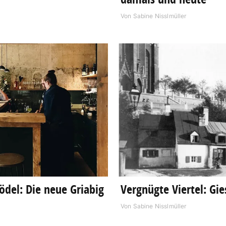
Von
Sabine Nisslmüller
del: Die neue Griabig
Vergnügte Viertel: Gi
Von
Sabine Nisslmüller