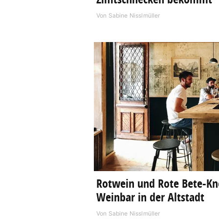
Von
Sabine Nisslmüller
Rotwein und Rote Bete-Knö
Weinbar in der Altstadt
Von
Sabine Nisslmüller