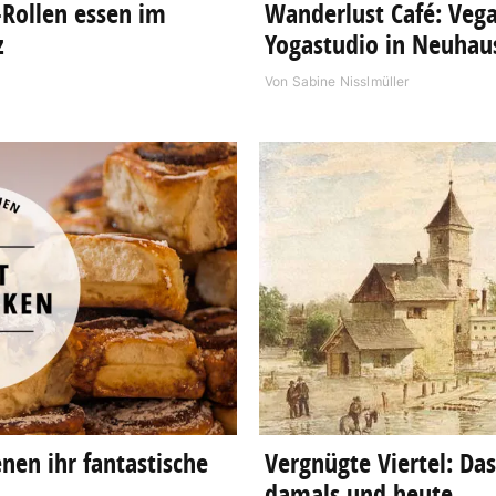
Rollen essen im
Wanderlust Café: Vega
z
Yogastudio in Neuhau
Von
Sabine Nisslmüller
nen ihr fantastische
Vergnügte Viertel: Da
damals und heute