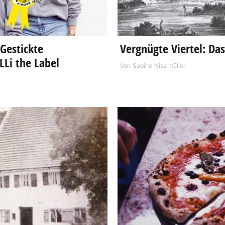
 Gestickte
Vergnügte Viertel: Da
Li the Label
Von
Sabine Nisslmüller