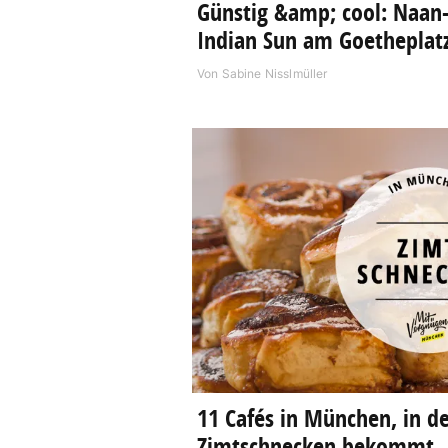
Günstig &amp; cool: Naan-
Indian Sun am Goetheplat
Von
Sabine Nisslmüller
11 Cafés in München, in de
Zimtschnecken bekommt