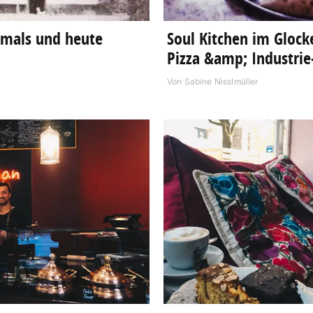
amals und heute
Soul Kitchen im Glock
Pizza &amp; Industri
Von
Sabine Nisslmüller