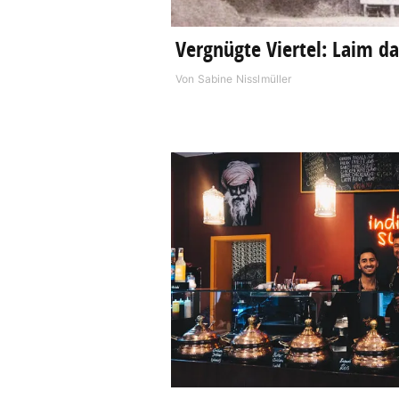
Vergnügte Viertel: Laim d
Von
Sabine Nisslmüller