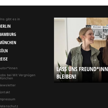
Uns gibt es in
BERLIN
HAMBURG
MÜNCHEN
KÖLN
REISE
LASS UNS FREUND*IN
Autor*innen
BLEIBEN!
Jobs bei Mit Vergnügen
München
Newsletter
Kontakt
Impressum
Datenschutz