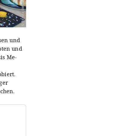
© Barista Sister
ssen und
roten und
sis Me-
biert.
ger
ochen.