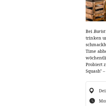
Bei
Barist
trinken u
schmackha
Time abho
wöchentli
Probiert 
Squash" –
Dei
Mon