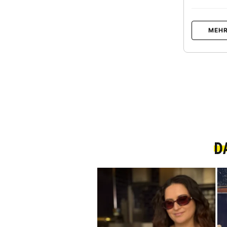
MEHR
D