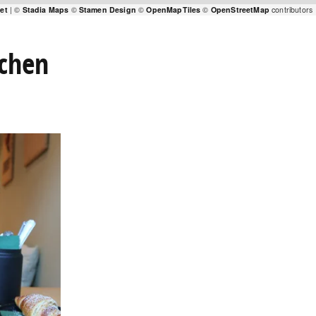
let
| ©
Stadia Maps
©
Stamen Design
©
OpenMapTiles
©
OpenStreetMap
contributors
uchen