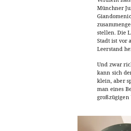
Münchner Jun
Giandomenico
zusammengesc
stellen. Die 
Stadt ist vor
Leerstand he
Und zwar rich
kann sich der
klein, aber 
man eines Be
großzügigen 