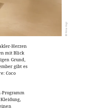
© Nina Vogl
akler-Herzen
en mit Blick
zigen Grund,
ember gibt es
e: Coco
rd-Programm
 Kleidung,
leinen