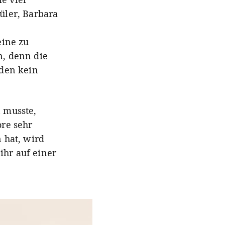
üler, Barbara
eine zu
n, denn die
äden kein
n musste,
ore sehr
 hat, wird
ihr auf einer