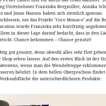
g-Unternehmer Franziska Bergmiller, Annika Sch
 und Jonas Hansen haben sich ziemlich spontan
hlossen, um das Projekt "Coco Monaco" auf die B
Location wurde Franziska sehr kurzfristig angebote
 allem in dieser Lage darauf bedacht, dass in den L
rrscht. Chance bekommen – Chance genutzt!
tig gut genutzt, denn obwohl alles sehr flott gehe
 Shop sehen lassen. Auf den ersten Blick ist der St
spätestens, wenn man die Wendeltreppe erklommen
sseren belehrt. In dem hellen Obergeschoss findet 
Verkaufsfläche die unterschiedlichsten Produkte.