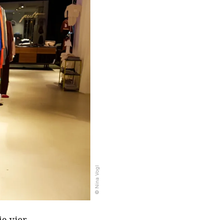
© Nina Vogl
ie vier