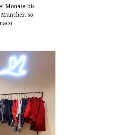
ei Monate bis
n München so
onaco