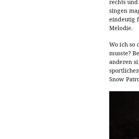
rechts und
singen mag
eindeutig f
Melodie.
Wo ich so 
musste? B
anderen si
sportlich
Snow Patro