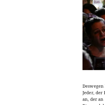
Deswegen k
Jeder, der
an, der an