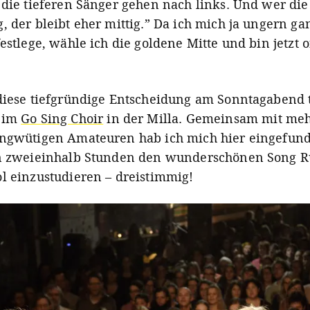
 die tieferen Sänger gehen nach links. Und wer di
, der bleibt eher mittig.” Da ich mich ja ungern ga
estlege, wähle ich die goldene Mitte und bin jetzt of
diese tiefgründige Entscheidung am Sonntagabend 
eim
Go Sing Choir
in der Milla. Gemeinsam mit meh
ngwütigen Amateuren hab ich mich hier eingefun
en zweieinhalb Stunden den wunderschönen Song 
l einzustudieren – dreistimmig!