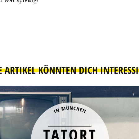
n wär spießig!
E ARTIKEL KÖNNTEN DICH INTERESS