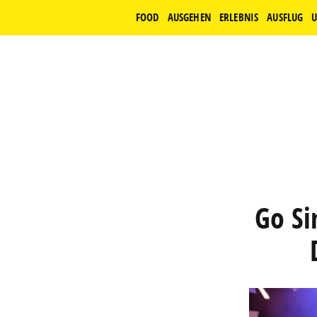
FOOD
AUSGEHEN
ERLEBNIS
AUSFLUG
U
Go Si