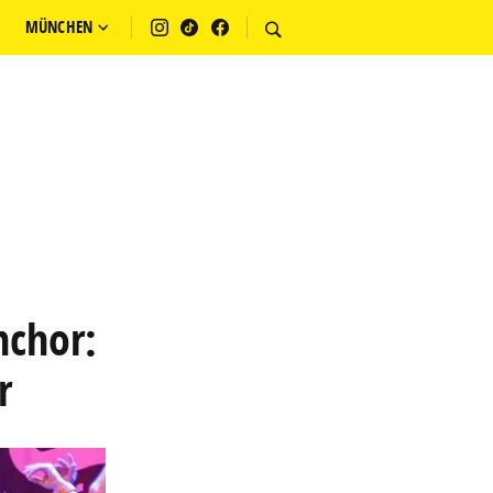
MÜNCHEN
nchor:
r