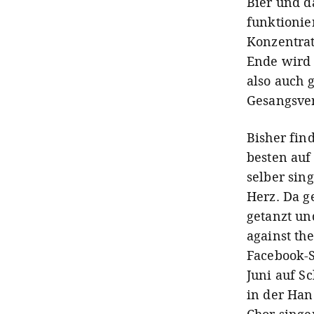
Bier und da
funktionier
Konzentrat
Ende wird
also auch 
Gesangsve
Bisher fin
besten au
selber sin
Herz. Da g
getanzt un
against th
Facebook-S
Juni auf S
in der Han