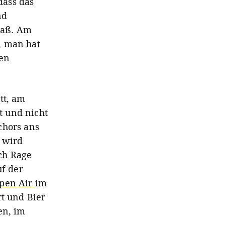
dass das
nd
paß.
Am
, man hat
ten
tt, am
t und nicht
chors ans
 wird
ch Rage
uf der
pen Air
im
rt und Bier
en, im