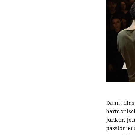
Damit die
harmonisch
Junker.
Jen
passionier