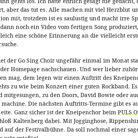
nn gehts los. Ich hätte ehrlich gesagt nie gedacht, 
t, aber das tut es. Alle machen mit viel Herzblut u
ion mit, trotzdem ist es saulustig und macht irre S
 dann noch ein
Video
vom fertigen Song produziert
gleich eine schöne Erinnerung an die vielleicht ers
rsuche.
det der Go Sing Choir ungefähr einmal im Monat sta
f der Homepage nachschauen.
Und wer lieber zuhör
gen mag, dem legen wir einen Auftritt des Kneipen
ehts zu wie beim Konzert einer guten Rockband. Es
d mitgesungen, zu den Doors, David Bowie oder au
e machine. Die nächsten Auftritts-Termine gibt es a
eite. Ganz sicher ist der Kneipenchor beim
PULS O
chloß Kaltenberg dabei. Mit Jogginghose, Rippenshi
d auf der Festivalbühne. Da soll nochmal einer sag