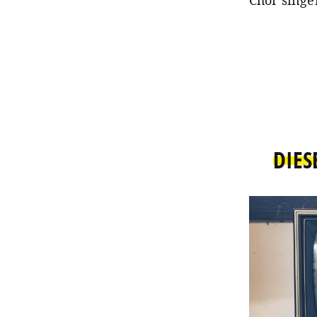
Chor singe
DIES