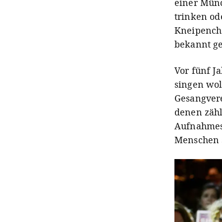
einer Münc
trinken od
Kneipencho
bekannt g
Vor fünf J
singen wol
Gesangvere
denen zählt
Aufnahmest
Menschen s