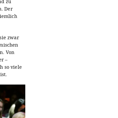
nd zu
n. Der
ziemlich
sie zwar
emischen
n. Von
er –
 so viele
st.