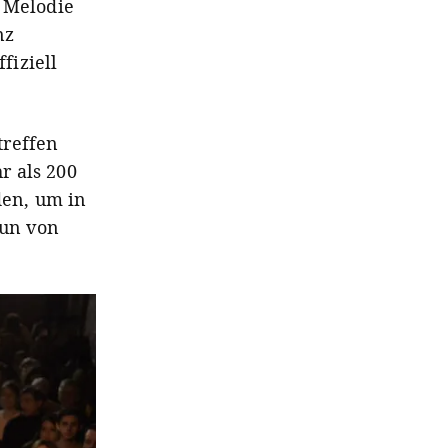
e Melodie
nz
fiziell
treffen
r als 200
den, um in
Run von