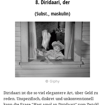
8. Diridaari, der
(Subst., maskulin)
© Giphy
Diridaari ist die so viel elegantere Art, über Geld zu
reden. Unspezifisch, diskret und unkonventionell
kann die Frage "Hast amol an Diridaari" vom Zwickl