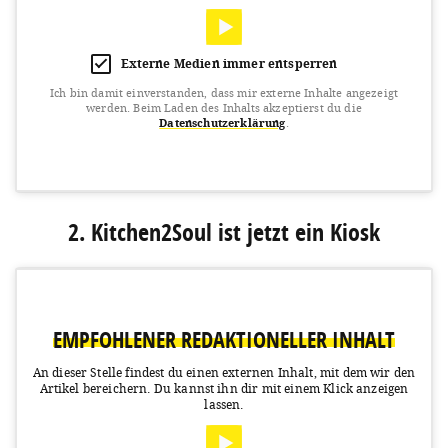
Externe Medien immer entsperren
Ich bin damit einverstanden, dass mir externe Inhalte angezeigt
werden.
Beim Laden des Inhalts akzeptierst du die
Datenschutzerklärung
.
View this post on Instagram
2. Kitchen2Soul ist jetzt ein Kiosk
EMPFOHLENER REDAKTIONELLER INHALT
An dieser Stelle findest du einen externen Inhalt, mit dem wir den
Artikel bereichern.
Du kannst ihn dir mit einem Klick anzeigen
A post shared by BUFET (@bufet_bier_und_wurst)
on
Mar 16, 2020 at 8:53am PDT
lassen.