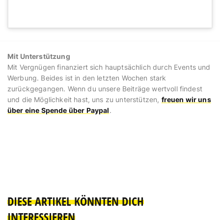
View this post on Instagram
Mit Unterstützung
Mit Vergnügen finanziert sich hauptsächlich durch Events und
Werbung. Beides ist in den letzten Wochen stark
zurückgegangen. Wenn du unsere Beiträge wertvoll findest
und die Möglichkeit hast, uns zu unterstützen,
freuen wir uns
über eine
Spende
über Paypal
.
A post shared by Occam Deli GmbH (@occamdeli)
on
Mar 13, 2020 at 9:45am PDT
DIESE ARTIKEL KÖNNTEN DICH
INTERESSIEREN