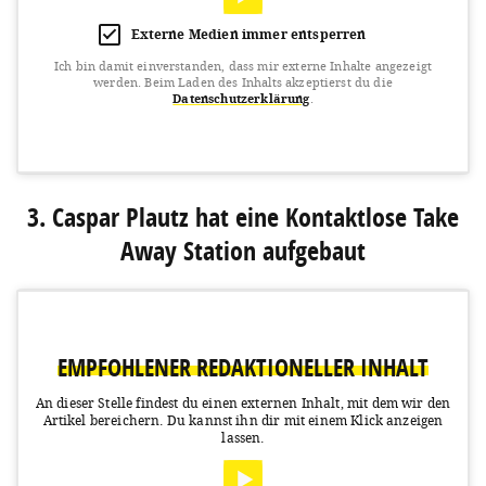
Externe Medien immer entsperren
Ich bin damit einverstanden, dass mir externe Inhalte angezeigt
werden.
Beim Laden des Inhalts akzeptierst du die
Datenschutzerklärung
.
View this post on Instagram
3. Caspar Plautz hat eine Kontaktlose Take
Away Station aufgebaut
EMPFOHLENER REDAKTIONELLER INHALT
A post shared by Kitchen2Soul (@kitchen2soul)
on
Mar 16, 2020 at 9:18am PDT
An dieser Stelle findest du einen externen Inhalt, mit dem wir den
Artikel bereichern.
Du kannst ihn dir mit einem Klick anzeigen
lassen.