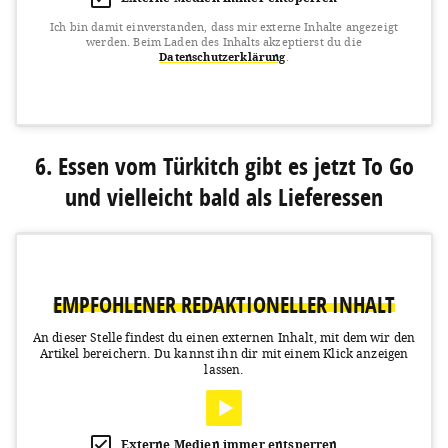
Ich bin damit einverstanden, dass mir externe Inhalte angezeigt
werden.
Beim Laden des Inhalts akzeptierst du die
Datenschutzerklärung
.
View this post on Instagram
6. Essen vom Türkitch gibt es jetzt To Go
und vielleicht bald als Lieferessen
EMPFOHLENER REDAKTIONELLER INHALT
A post shared by Emmi’s Kitchen (@emmis.kitchen)
on
Mar 16, 2020 at 11:48pm PDT
An dieser Stelle findest du einen externen Inhalt, mit dem wir den
Artikel bereichern.
Du kannst ihn dir mit einem Klick anzeigen
lassen.
Externe Medien immer entsperren