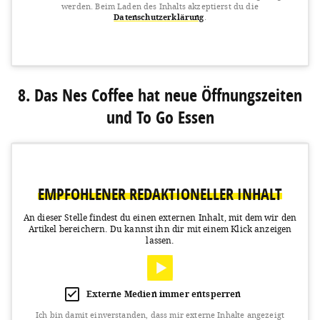
werden.
Beim Laden des Inhalts akzeptierst du die
Datenschutzerklärung
.
View this post on Instagram
8. Das Nes Coffee hat neue Öffnungszeiten
und To Go Essen
EMPFOHLENER REDAKTIONELLER INHALT
A post shared by Café Blá (@cafebla)
on
Mar 16, 2020 at 10:42pm PDT
An dieser Stelle findest du einen externen Inhalt, mit dem wir den
Artikel bereichern.
Du kannst ihn dir mit einem Klick anzeigen
lassen.
Externe Medien immer entsperren
Ich bin damit einverstanden, dass mir externe Inhalte angezeigt