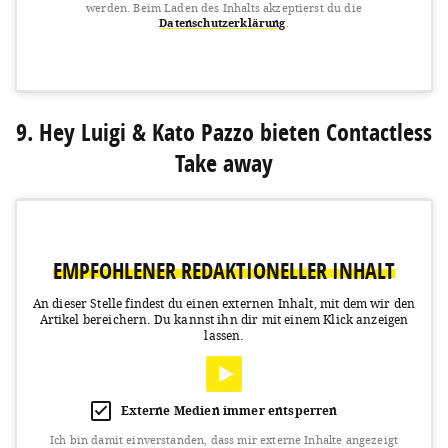
werden.
Beim Laden des Inhalts akzeptierst du die
Datenschutzerklärung
.
View this post on Instagram
9. Hey Luigi & Kato Pazzo bieten Contactless
Take away
EMPFOHLENER REDAKTIONELLER INHALT
A post shared by Nes Coffee Munich (@nescoffee.munich)
on
Ma
An dieser Stelle findest du einen externen Inhalt, mit dem wir den
Artikel bereichern.
Du kannst ihn dir mit einem Klick anzeigen
lassen.
Externe Medien immer entsperren
Ich bin damit einverstanden, dass mir externe Inhalte angezeigt