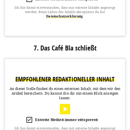
Ich bin damit einverstanden, dass mir externe Inhalte angezeigt
werden.
Beim Laden des Inhalts akzeptierst du die
Datenschutzerklärung
.
View this post on Instagram
7. Das Café Bla schließt
EMPFOHLENER REDAKTIONELLER INHALT
An dieser Stelle findest du einen externen Inhalt, mit dem wir den
Artikel bereichern.
Du kannst ihn dir mit einem Klick anzeigen
A post shared by TÜRKITCH - Köfte & Kebab (@tuerkitch)
on
Mar
lassen.
Externe Medien immer entsperren
Ich bin damit einverstanden, dass mir externe Inhalte angezeigt