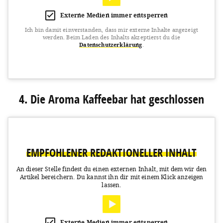
Externe Medien immer entsperren
Ich bin damit einverstanden, dass mir externe Inhalte angezeigt
werden.
Beim Laden des Inhalts akzeptierst du die
Datenschutzerklärung
.
View this post on Instagram
4. Die Aroma Kaffeebar hat geschlossen
EMPFOHLENER REDAKTIONELLER INHALT
An dieser Stelle findest du einen externen Inhalt, mit dem wir den
Artikel bereichern.
Du kannst ihn dir mit einem Klick anzeigen
A post shared by Caspar Plautz (@casparplautz)
on
Mar 14, 2020 at 6:45am PDT
lassen.
Externe Medien immer entsperren