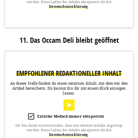
werden.
Beim Laden des Inhalts akzeptierst du die
Datenschutzerklärung
.
View this post on Instagram
11. Das Occam Deli bleibt geöffnet
EMPFOHLENER REDAKTIONELLER INHALT
An dieser Stelle findest du einen externen Inhalt, mit dem wir den
Artikel bereichern.
Du kannst ihn dir mit einem Klick anzeigen
A post shared by Coucou Food Market - München (@coucou.food.market)
lassen.
Externe Medien immer entsperren
Ich bin damit einverstanden, dass mir externe Inhalte angezeigt
werden.
Beim Laden des Inhalts akzeptierst du die
Datenschutzerklärung
.