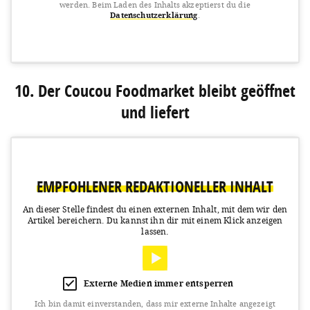
werden.
Beim Laden des Inhalts akzeptierst du die
Datenschutzerklärung
.
View this post on Instagram
10. Der Coucou Foodmarket bleibt geöffnet
und liefert
EMPFOHLENER REDAKTIONELLER INHALT
A post shared by Katopazzo (@kato.pazzo)
on
Mar 16, 2020 at 1:40pm PDT
An dieser Stelle findest du einen externen Inhalt, mit dem wir den
Artikel bereichern.
Du kannst ihn dir mit einem Klick anzeigen
lassen.
Externe Medien immer entsperren
Ich bin damit einverstanden, dass mir externe Inhalte angezeigt