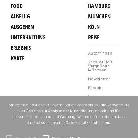
FOOD
HAMBURG
AUSFLUG
MÜNCHEN
AUSGEHEN
KÖLN
UNTERHALTUNG
REISE
ERLEBNIS
Autor*innen
KARTE
Jobs bei Mit
Vergnügen
München
Newsletter
Kontakt
Impressum
Mit deinem Besuch auf unserer Seite akzeptierst du die Verwendung
Datenschutz
von Cookies zur Analyse der Nutzerfreundlichkeit und für
Mediakit
personalisierte Inhalte und Werbung. Weitere Informationen dazu
findest du in unseren
Datenschutz-Richtlinien
.
Events