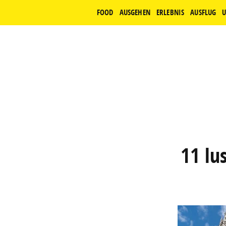
FOOD
AUSGEHEN
ERLEBNIS
AUSFLUG
U
11 lu