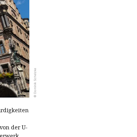
© Dominik Schelzke
ürdigkeiten
von der U-
terwerk