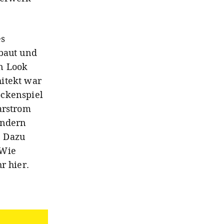
es
rbaut und
n Look
itekt war
lockenspiel
arstrom
ondern
. Dazu
 Wie
r hier.