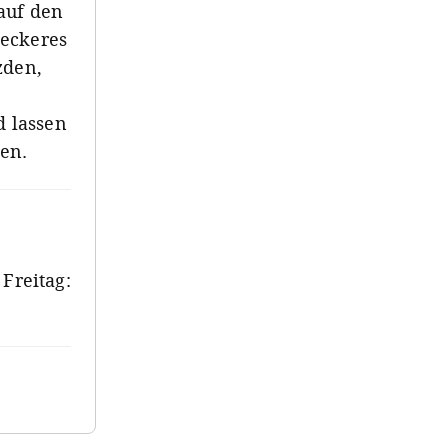
auf den
Leckeres
zden,
 lassen
ben.
Freitag: