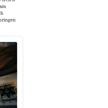
 am
ch
rbringen