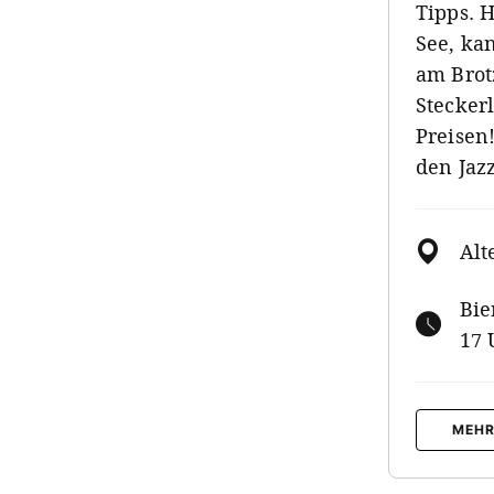
Tipps. 
See, ka
am Brot
Steckerl
Preisen
den Jazz
Alt
Bie
17 
MEHR