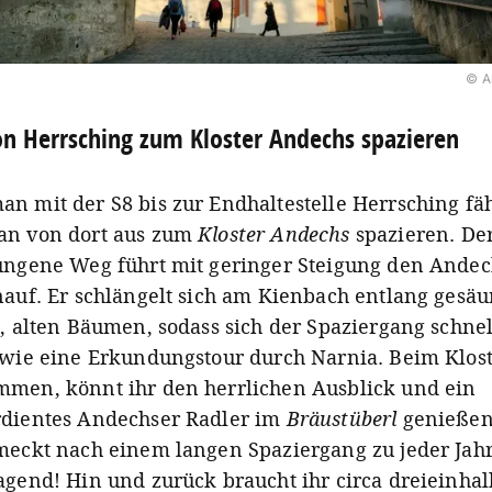
© A
n Herrsching zum Kloster Andechs spazieren
n mit der S8 bis zur Endhaltestelle Herrsching fäh
n von dort aus zum
Kloster Andechs
spazieren.
De
ungene Weg führt mit geringer Steigung den Andec
nauf. Er schlängelt sich am Kienbach entlang gesä
n, alten Bäumen, sodass sich der Spaziergang schnel
 wie eine Erkundungstour durch Narnia. Beim Klos
men, könnt ihr den herrlichen Ausblick und ein
dientes Andechser Radler im
Bräustüberl
genießen
meckt nach einem langen Spaziergang zu jeder Jahr
agend! Hin und zurück braucht ihr circa dreieinhal