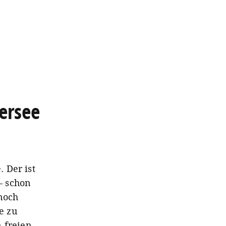
ersee
 Der ist
– schon
noch
e zu
 freien