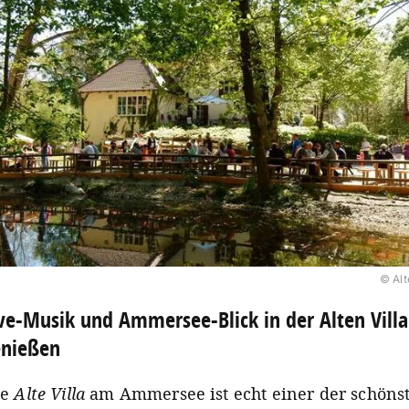
© Alt
ve-Musik und Ammersee-Blick in der Alten Villa
enießen
ie
Alte Villa
am Ammersee ist echt einer der schöns