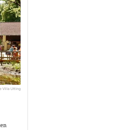
e Villa Utting
ten