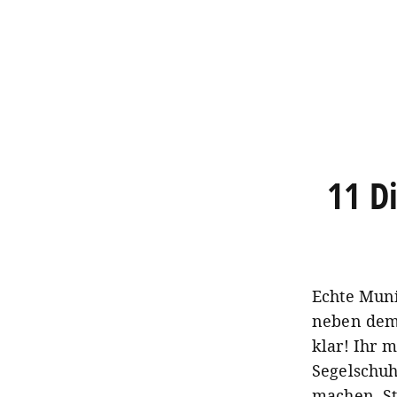
11 D
Echte Muni
neben dem 
klar! Ihr 
Segelschuh
machen. St