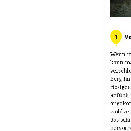
1
Vo
Wenn ma
kann ma
verschl
Berg hi
riesige
anfühlt
angekom
wohlver
das sch
hervorr