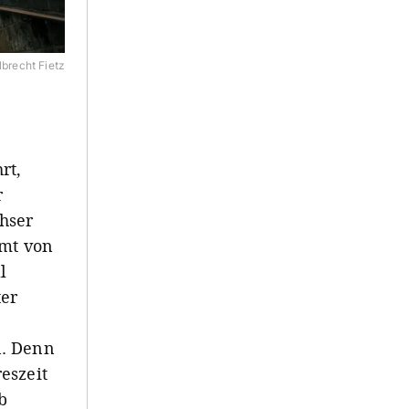
lbrecht Fietz
rt,
r
hser
umt von
l
ter
. Denn
eszeit
b