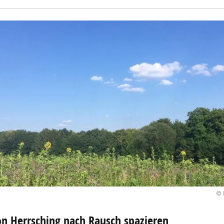
© 
n Herrsching nach Rausch spazieren