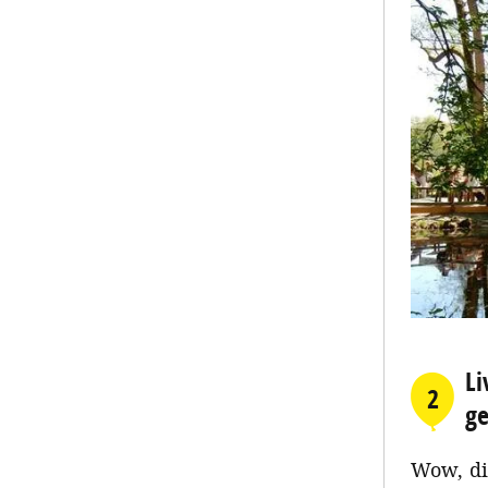
Li
2
g
Wow, d