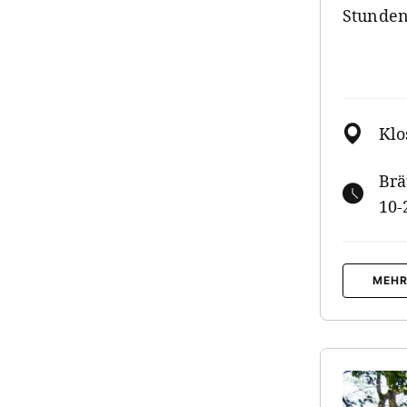
Stunde
Klo
Brä
10-
MEHR