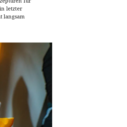
ezepturen für
n letzter
ht langsam