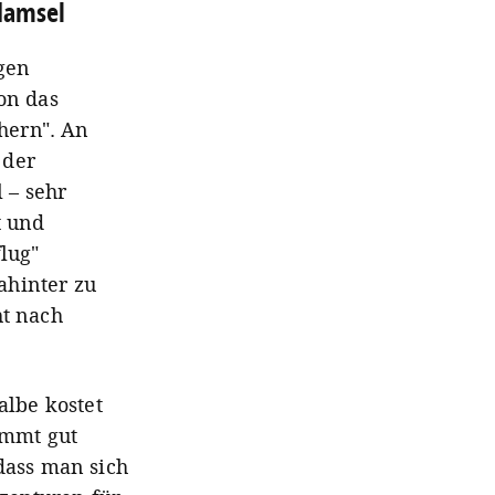
ldamsel
igen
on das
hern". An
 der
 – sehr
t und
lug"
ahinter zu
ht nach
albe kostet
ammt gut
dass man sich