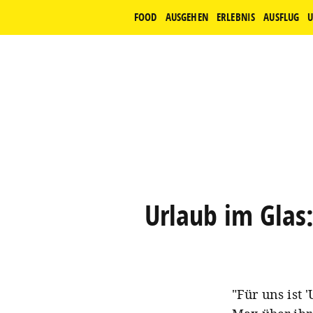
FOOD
AUSGEHEN
ERLEBNIS
AUSFLUG
U
Urlaub im Glas:
"Für uns ist