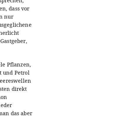
sprechen,
n, dass vor
en nur
ausgeglichene
nerlicht
 Gastgeber,
le Pflanzen,
t und Petrol
Meereswellen
sten direkt
hon
ieder
 man das aber