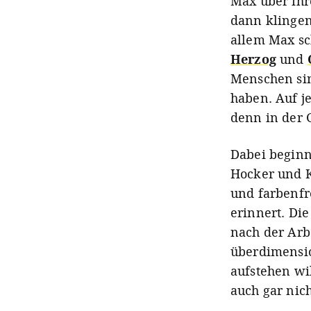
Max über ihr
dann klingen
allem Max sc
Herzog
und
Menschen sin
haben. Auf j
denn in der G
Dabei beginn
Hocker und K
und farbenf
erinnert. Di
nach der Arb
überdimensio
aufstehen wi
auch gar nich