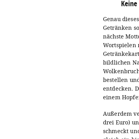
Keine 
Genau dieses
Getränken so
nächste Mott
Wortspielen m
Getränkekarte
bildlichen N
Wolkenbruch.
bestellen und
entdecken. D
einem Hopfen
Außerdem ver
drei Euro) u
schmeckt und