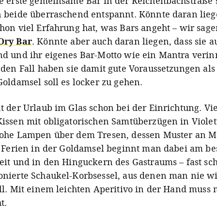
e erste gemeinsame Bar in der Reichenbachstraße 
 beide überraschend entspannt. Könnte daran liege
hon viel Erfahrung hat, was Bars angeht – wir sag
Ory Bar
. Könnte aber auch daran liegen, dass sie 
d und ihr eigenes Bar-Motto wie ein Mantra verin
eden Fall haben sie damit gute Voraussetzungen als
oldamsel soll es locker zu gehen.
t der Urlaub im Glas schon bei der Einrichtung. Vie
issen mit obligatorischen Samtüberzügen in Violet
rohe Lampen über dem Tresen, dessen Muster an 
e Ferien in der Goldamsel beginnt man dabei am be
eit und in den Hinguckern des Gastraums – fast sc
nierte Schaukel-Korbsessel, aus denen man nie w
ll. Mit einem leichten Aperitivo in der Hand muss
t.