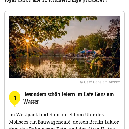
© Café Gans am Wasser
Besonders schön feiern im Café Gans am
1
Wasser
Im Westpark findet ihr direkt am Ufer des
Mollsees ein Bauwagencafé, dessen Berlin-Faktor
dem des
Bahnwärter Thiel
und der
Alten Utting