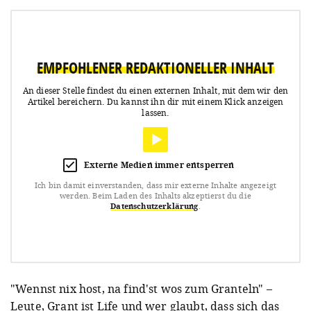
Der Grant
In der Sommerpause gibts Highlights aus
EMPFOHLENER REDAKTIONELLER INHALT
dem Archiv:
Gegen all die Dauer-Optimisten,
An dieser Stelle findest du einen externen Inhalt, mit dem wir den
Artikel bereichern.
Du kannst ihn dir mit einem Klick anzeigen
Berufslächler und Ja-Sager: Ein Hoch auf
lassen.
den bayerischen #Grant!
#Ichgrantlealsobinich
Externe Medien immer entsperren
Ich bin damit einverstanden, dass mir externe Inhalte angezeigt
werden.
Beim Laden des Inhalts akzeptierst du die
Posted by
Capriccio
on Friday, August 9,
Datenschutzerklärung
.
2019
"Wennst nix host, na find'st wos zum Granteln" –
Leute, Grant ist Life und wer glaubt, dass sich das