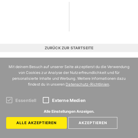
ZURÜCK ZUR STARTSEITE
MIT
Mit deinem Besuch auf unserer Seite akzeptierst du die Verwendung
von Cookies zur Analyse der Nutzerfreundlichkeit und für
VERGNÜGEN
personalisierte Inhalte und Werbung. Weitere Informationen dazu
MÜNCHEN
findest du in unseren
Datenschutz-Richtlinien
.
Kategorien
Uns gibt es in
LEBEN
BERLIN
Essentiell
Externe Medien
FOOD
HAMBURG
Alle Einstellungen Anzeigen.
AUSFLUG
MÜNCHEN
ALLE AKZEPTIEREN
AKZEPTIEREN
AUSGEHEN
KÖLN