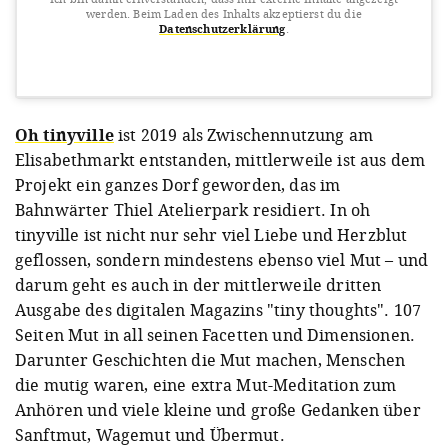
werden.
Beim Laden des Inhalts akzeptierst du die
Datenschutzerklärung
.
View this post on Instagram
Oh tinyville
ist 2019 als Zwischennutzung am
Elisabethmarkt entstanden, mittlerweile ist aus dem
Projekt ein ganzes Dorf geworden, das im
Bahnwärter Thiel Atelierpark residiert. In oh
tinyville ist nicht nur sehr viel Liebe und Herzblut
geflossen, sondern mindestens ebenso viel Mut – und
darum geht es auch in der mittlerweile dritten
A post shared by Ann, Justyna & Kati (@ohtinyville)
Ausgabe des digitalen Magazins "tiny thoughts". 107
Seiten Mut in all seinen Facetten und Dimensionen.
Darunter Geschichten die Mut machen, Menschen
die mutig waren, eine extra Mut-Meditation zum
Anhören und viele kleine und große Gedanken über
Sanftmut, Wagemut und Übermut.