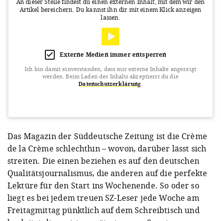
An dieser Stelle findest du einen externen Inhalt, mit dem wir den
Artikel bereichern.
Du kannst ihn dir mit einem Klick anzeigen
lassen.
Externe Medien immer entsperren
Ich bin damit einverstanden, dass mir externe Inhalte angezeigt
werden.
Beim Laden des Inhalts akzeptierst du die
Datenschutzerklärung
.
View this post on Instagram
Das Magazin der Süddeutsche Zeitung ist die Crème
de la Crème schlechthin – wovon, darüber lässt sich
streiten. Die einen beziehen es auf den deutschen
Qualitätsjournalismus, die anderen auf die perfekte
Lektüre für den Start ins Wochenende. So oder so
liegt es bei jedem treuen SZ-Leser jede Woche am
Freitagmittag pünktlich auf dem Schreibtisch und
A post shared by Süddeutsche Zeitung Magazin (@szmagazin)