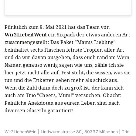
View this post on Instagram
Pünktlich zum 9. Mai 2021 hat das Team von
Wir2LiebenWein
ein Sixpack der etwas anderen Art
zusammengestellt: Das Paket "Mamis Liebling"
beinhaltet sechs Flaschen feinste Tropfen aller Art
und da wir davon ausgehen, dass euch random Wein-
Namen genauso wenig sagen wie uns, zähle ich sie
hier jetzt nicht alle auf. Fest steht, die wissen, was sie
A post shared by wir2liebenwein (@wir2liebenwein)
tun und die Etiketten sehen mehr als schick aus.
Wem die Zahl dann doch zu groß ist, der kann sich
auch am Trio "Cheers, Mum!" versuchen. Obacht:
Peinliche Anekdoten aus eurem Leben sind nach
diversen Glaserln garantiert!
Wir2LiebenWein | Lindwurmstrasse 80, 80337 München | Trio