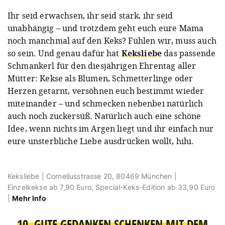
Ihr seid erwachsen, ihr seid stark, ihr seid
unabhängig – und trotzdem geht euch eure Mama
noch manchmal auf den Keks? Fühlen wir, muss auch
so sein. Und genau dafür hat
Keksliebe
das passende
Schmankerl für den diesjährigen Ehrentag aller
Mütter: Kekse als Blumen, Schmetterlinge oder
Herzen getarnt, versöhnen euch bestimmt wieder
miteinander – und schmecken nebenbei natürlich
auch noch zuckersüß. Natürlich auch eine schöne
Idee, wenn nichts im Argen liegt und ihr einfach nur
eure unsterbliche Liebe ausdrücken wollt, hihi.
Keksliebe | Corneliusstrasse 20, 80469 München |
Einzelkekse ab 7,90 Euro, Special-Keks-Edition ab 33,90 Euro
|
Mehr Info
10. GUTE GEDANKEN SCHENKEN MIT DEM