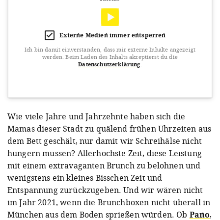
Externe Medien immer entsperren
Ich bin damit einverstanden, dass mir externe Inhalte angezeigt
werden.
Beim Laden des Inhalts akzeptierst du die
Datenschutzerklärung
.
View this post on Instagram
Wie viele Jahre und Jahrzehnte haben sich die
Mamas dieser Stadt zu quälend frühen Uhrzeiten aus
dem Bett geschält, nur damit wir Schreihälse nicht
hungern müssen? Allerhöchste Zeit, diese Leistung
mit einem extravaganten Brunch zu belohnen und
wenigstens ein kleines Bisschen Zeit und
Entspannung zurückzugeben. Und wir wären nicht
A post shared by Bananaleaf Vegan Pop Up Café (@bananaleafmunich)
im Jahr 2021, wenn die Brunchboxen nicht überall in
München aus dem Boden sprießen würden. Ob
Pano
,